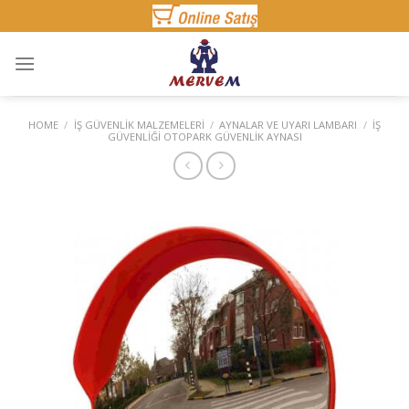
Skip
to
content
HOME
/
İŞ GÜVENLIK MALZEMELERI
/
AYNALAR VE UYARI LAMBARI
/
İŞ
GÜVENLIĞI OTOPARK GÜVENLIK AYNASI