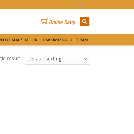
NTIYE MALZEMELERI
HAKKIMIZDA
İLETIŞIM
le result