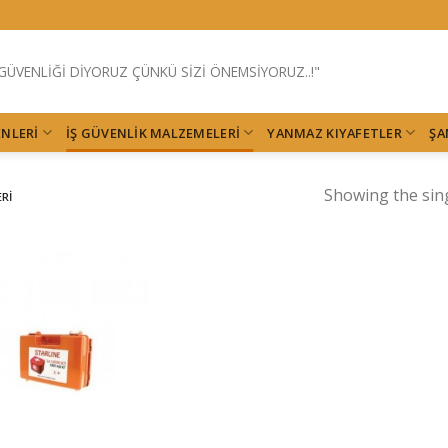
 GÜVENLİĞİ DİYORUZ ÇÜNKÜ SİZİ ÖNEMSİYORUZ..!"
ENLERI
İŞ GÜVENLIK MALZEMELERI
YANMAZ KIYAFETLER
ŞA
Showing the sing
ERI