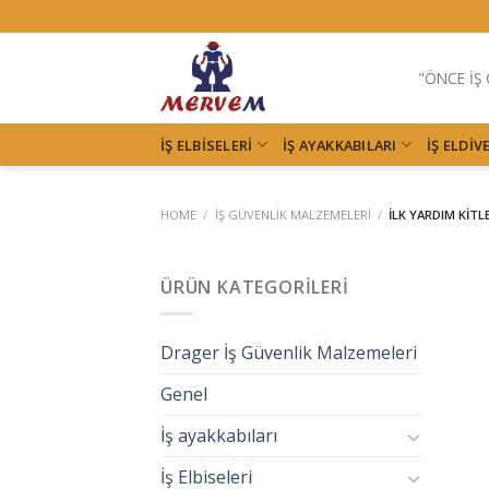
Skip
to
content
"ÖNCE İŞ
İŞ ELBISELERI
İŞ AYAKKABILARI
İŞ ELDIV
HOME
/
İŞ GÜVENLIK MALZEMELERI
/
İLK YARDIM KITL
ÜRÜN KATEGORILERI
Drager İş Güvenlik Malzemeleri
Genel
İş ayakkabıları
İş Elbiseleri